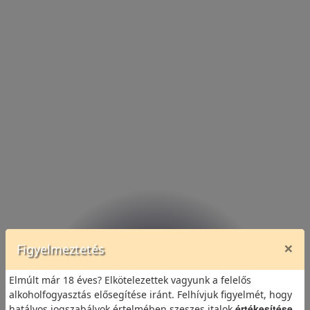
×
Figyelmeztetés
Elmúlt már 18 éves? Elkötelezettek vagyunk a felelős
alkoholfogyasztás elősegítése iránt. Felhívjuk figyelmét, hogy
értékesítése
hatályos jogszabályok értelmében szeszes italok